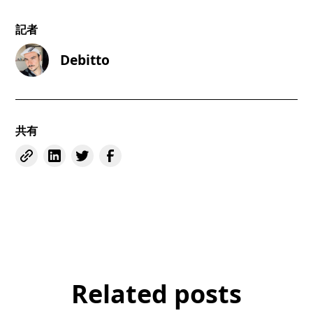
記者
Debitto
共有
Related posts