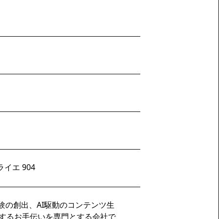
イエ 904
験の創出、AI駆動のコンテンツ生
大するお手伝いを専門とする会社で