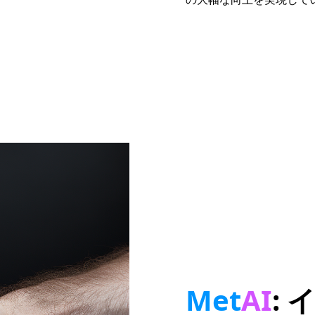
Met
AI
: