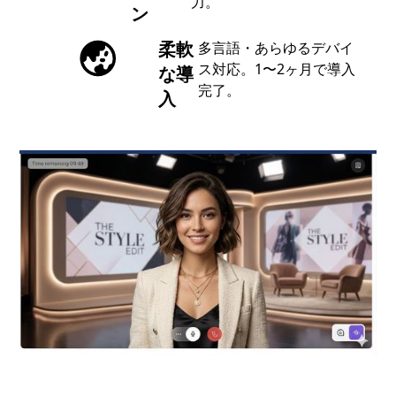
力。
ン
柔軟
多言語・あらゆるデバイ
ス対応。1〜2ヶ月で導入
な導
完了。
入