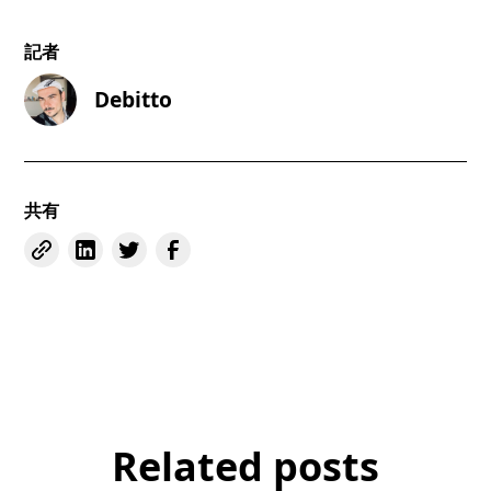
記者
Debitto
共有
Related posts